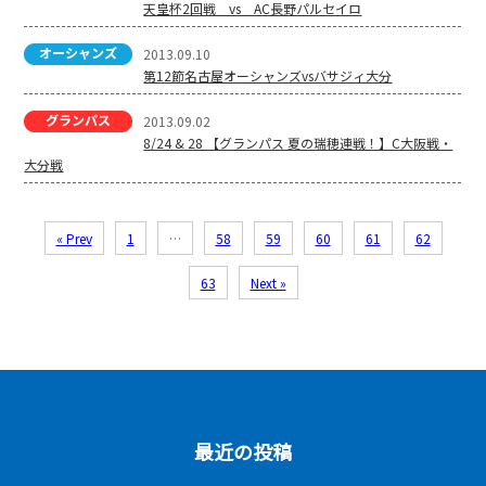
天皇杯2回戦 vs AC長野パルセイロ
2013.09.10
第12節名古屋オーシャンズvsバサジィ大分
2013.09.02
8/24 & 28 【グランパス 夏の瑞穂連戦！】C大阪戦・
大分戦
« Prev
1
…
58
59
60
61
62
63
Next »
最近の投稿