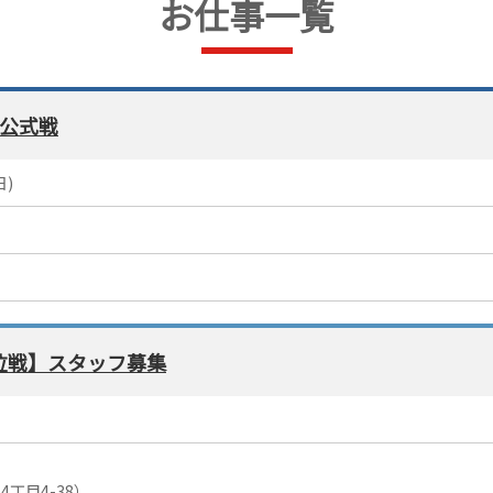
お仕事一覧
 公式戦
日)
王位戦】スタッフ募集
）
4丁目4-38）