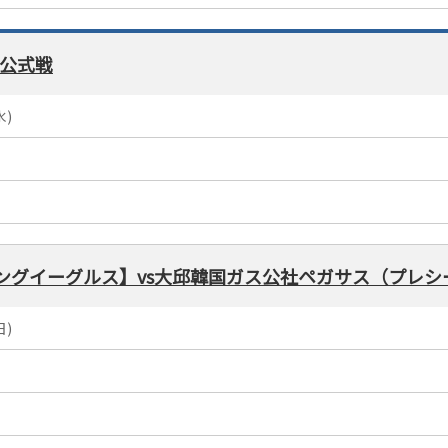
 公式戦
水)
イティングイーグルス】vs大邱韓国ガス公社ペガサス（プレ
日)