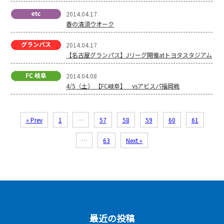
2014.04.17
春の清須ウオーク
2014.04.17
【名古屋グランパス】Jリーグ開催atトヨタスタジアム
2014.04.08
4/5（土） 【FC岐阜】 vsアビスパ福岡戦
« Prev
1
…
57
58
59
60
61
…
63
Next »
最近の投稿