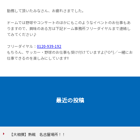
勤務して頂いたみなさん、お疲れさまでした。
ドームでは野球やコンサートのほかにもこのようなイベントのお仕事もあ
りますので、興味のある方は下記ドーム事務所フリーダイヤルまで連絡し
てみてください♪
フリーダイヤル：
0120-939-192
もちろん、サッカー・野球のお仕事も受け付けていますよ(^O^)／一緒にお
仕事できるのを楽しみにしています!!
最近の投稿
【大相撲】熱戦 名古屋場所！！