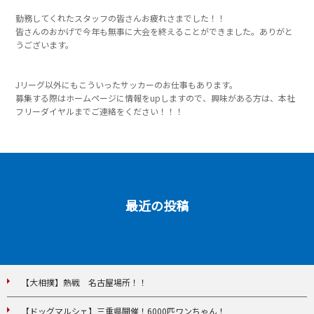
勤務してくれたスタッフの皆さんお疲れさまでした！！
皆さんのおかげで今年も無事に大会を終えることができました。ありがと
うございます。
Jリーグ以外にもこういったサッカーのお仕事もあります。
募集する際はホームページに情報をupしますので、興味がある方は、本社
フリーダイヤルまでご連絡をください！！！
最近の投稿
【大相撲】熱戦 名古屋場所！！
【ドッグマルシェ】三重県開催！6000匹ワンちゃん！