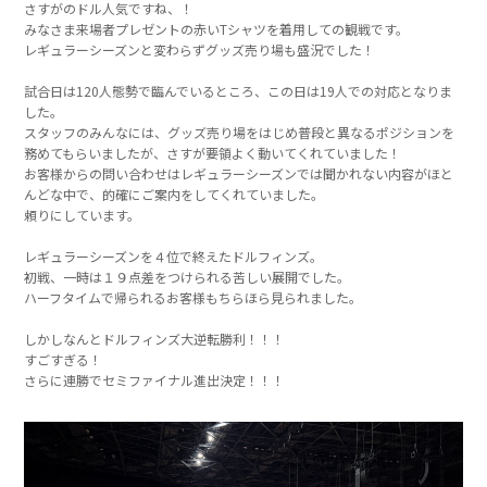
さすがのドル人気ですね、！
みなさま来場者プレゼントの赤いTシャツを着用しての観戦です。
レギュラーシーズンと変わらずグッズ売り場も盛況でした！
試合日は120人態勢で臨んでいるところ、この日は19人での対応となりま
した。
スタッフのみんなには、グッズ売り場をはじめ普段と異なるポジションを
務めてもらいましたが、さすが要領よく動いてくれていました！
お客様からの問い合わせはレギュラーシーズンでは聞かれない内容がほと
んどな中で、的確にご案内をしてくれていました。
頼りにしています。
レギュラーシーズンを４位で終えたドルフィンズ。
初戦、一時は１９点差をつけられる苦しい展開でした。
ハーフタイムで帰られるお客様もちらほら見られました。
しかしなんとドルフィンズ大逆転勝利！！！
すごすぎる！
さらに連勝でセミファイナル進出決定！！！