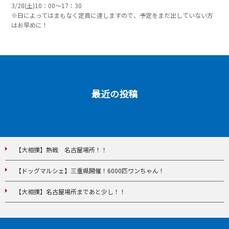
3/28(土)10：00～17：30
※日によってはまもなく定員に達しますので、予定をまだ出していない方
はお早めに！
最近の投稿
【大相撲】熱戦 名古屋場所！！
【ドッグマルシェ】三重県開催！6000匹ワンちゃん！
【大相撲】名古屋場所まであと少し！！