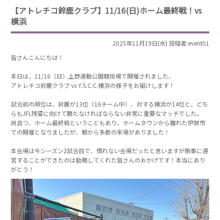
【アトレチコ鈴鹿クラブ】11/16(日)ホーム最終戦！vs
横浜
2025年11月19日(水) 投稿者:event01
皆さんこんにちは！
本日は、11/16（日）上野運動公園競技場で開催されました、
アトレチコ鈴鹿クラブ vs Y.S.C.C.横浜の様子をお届けします！
試合前の順位は、鈴鹿が13位（16チーム中）、対する横浜が14位と、どち
らもJFL残留に向けて勝たなければならない非常に重要なマッチでした。
尚且つ、ホーム最終戦ということもあり、ホームタウンから離れた伊賀市
での開催となりましたが、朝から多数の来場がありました！
本会場は今シーズン2試合目で、慣れない会場だったと思いますが無事に運
営することができたのは勤務してくれた皆さんのおかげです！本当にあり
がとう！