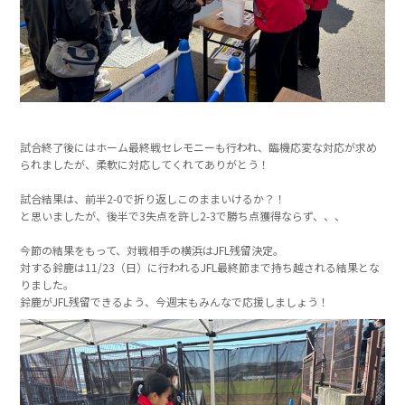
試合終了後にはホーム最終戦セレモニーも行われ、臨機応変な対応が求め
られましたが、柔軟に対応してくれてありがとう！
試合結果は、前半2-0で折り返しこのままいけるか？！
と思いましたが、後半で3失点を許し2-3で勝ち点獲得ならず、、、
今節の結果をもって、対戦相手の横浜はJFL残留決定。
対する鈴鹿は11/23（日）に行われるJFL最終節まで持ち越される結果とな
りました。
鈴鹿がJFL残留できるよう、今週末もみんなで応援しましょう！