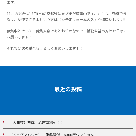
ます。
11月の試合は12日(水)の京都戦はまだまだ募集中です。もしも、勤務でき
るよ、調整できるよという方はぜひ予定フォームの入力を御願いします‼
募集中とはいえ、募集人数はあとわずかなので、勤務希望の方はお早めに
お願いします！！
それでは次の試合もよろしくお願いします！！
最近の投稿
【大相撲】熱戦 名古屋場所！！
【ドッグマルシェ】三重県開催！6000匹ワンちゃん！