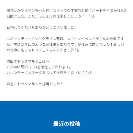
個性かがやくワンちゃん達、スタッフの丁寧な対応にハートをイヌかれた2
日間でした。またいっしょにお仕事しましょう(^ _ ^)♪
勤務してくださりありがとうございました！
スポーツティーチングクラブは普段、スポーツイベントが主なお仕事です
が、中には今回のようなお仕事もあります！冬休みに向けてぜひ！新しい
お仕事にもチャレンジしてみてください(^ ^)/
次回のドッグマルシェは～
2026年6月27,28日を予定しております。
カレンダーに犬マークをつけてお待ちください(^.^)♪
以上、ドッグマルシェ担当でした！
最近の投稿