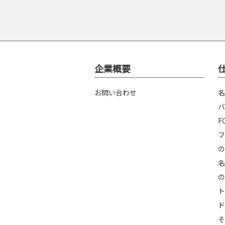
企業概要
お問い合わせ
名
バ
F
フ
の
名
の
ト
ド
そ