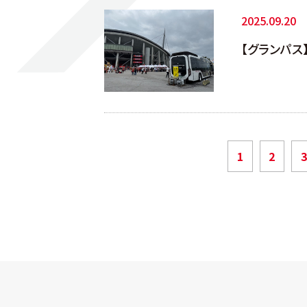
2025.09.20
【グランパス】
1
2
3