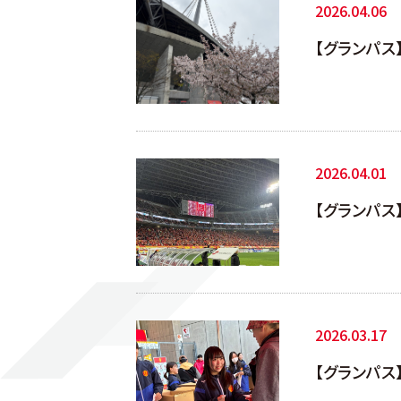
2026.04.06
【グランパス】
2026.04.01
【グランパス】
2026.03.17
【グランパス】