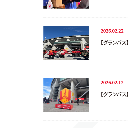
2026.02.22
【グランパス】
2026.02.12
【グランパス】