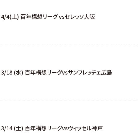
4/4(土) 百年構想リーグ vsセレッソ大阪
3/18 (水) 百年構想リーグvsサンフレッチェ広島
3/14 (土) 百年構想リーグvsヴィッセル神戸