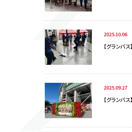
2025.10.06
【グランパス】
2025.09.27
【グランパス】