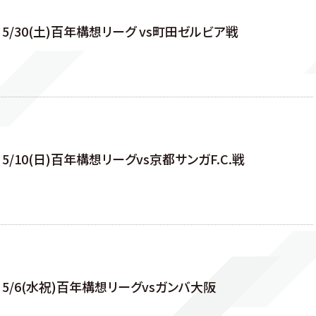
】5/30(土)百年構想リーグ vs町田ゼルビア戦
5/10(日)百年構想リーグvs京都サンガF.C.戦
】5/6(水祝)百年構想リーグvsガンバ大阪