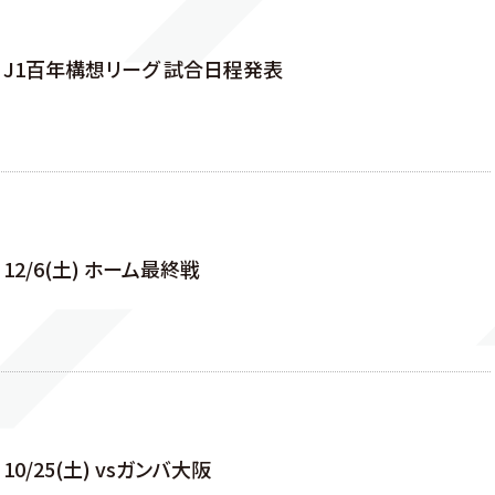
】J1百年構想リーグ 試合日程発表
12/6(土) ホーム最終戦
10/25(土) vsガンバ大阪