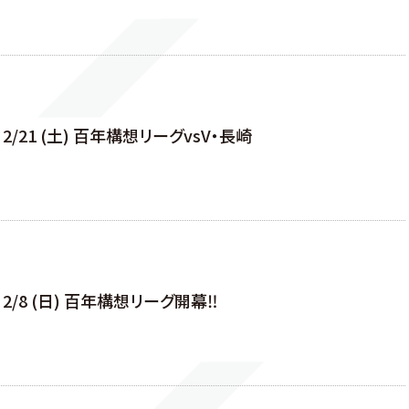
2/21 (土) 百年構想リーグvsV・長崎
2/8 (日) 百年構想リーグ開幕‼