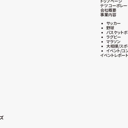
トップページ
テツ コーポレ
会社概要
事業内容
サッカー
野球
バスケット
ラグビー
マラソン
大相撲/スポ
イベント/コ
イベントレポー
ンズ